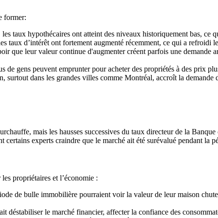
e former:
es taux hypothécaires ont atteint des niveaux historiquement bas, ce qu
les taux d’intérêt ont fortement augmenté récemment, ce qui a refroidi l
poir que leur valeur continue d'augmenter créent parfois une demande art
lus de gens peuvent emprunter pour acheter des propriétés à des prix plu
 surtout dans les grandes villes comme Montréal, accroît la demande de
hauffe, mais les hausses successives du taux directeur de la Banque d
t certains experts craindre que le marché ait été surévalué pendant la pé
les propriétaires et l’économie :
ode de bulle immobilière pourraient voir la valeur de leur maison chute
it déstabiliser le marché financier, affecter la confiance des consomm