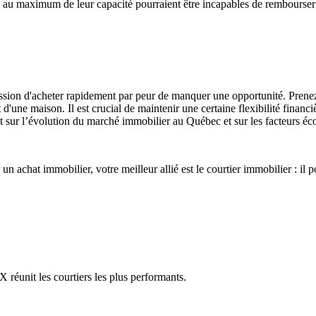
au maximum de leur capacité pourraient être incapables de rembourser leu
ression d'acheter rapidement par peur de manquer une opportunité. Prene
d'une maison. Il est crucial de maintenir une certaine flexibilité financ
sur l’évolution du marché immobilier au Québec et sur les facteurs éco
un achat immobilier, votre meilleur allié est le courtier immobilier : i
réunit les courtiers les plus performants.